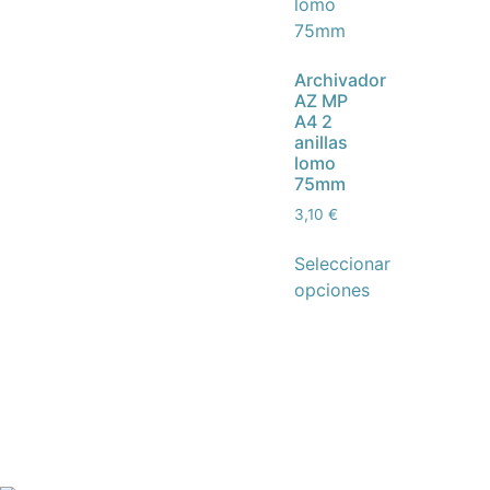
Archivador
AZ MP
A4 2
anillas
lomo
75mm
3,10
€
Seleccionar
opciones