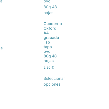
Cuaderno
Oxford
A4
grapado
liso
tapa
da
pvc
80g 48
hojas
2,80
€
Seleccionar
opciones