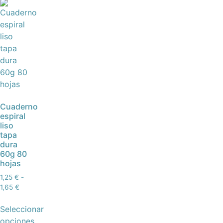
Cuaderno
espiral
liso
tapa
dura
60g 80
hojas
1,25
€
-
1,65
€
Seleccionar
opciones