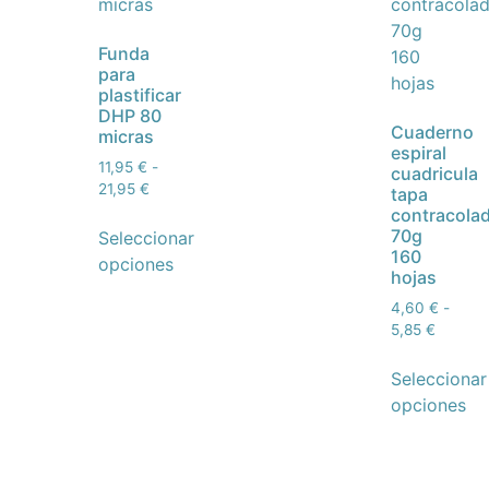
Funda
para
plastificar
DHP 80
Cuaderno
micras
espiral
11,95
€
-
cuadricula
21,95
€
tapa
contracola
70g
Seleccionar
160
opciones
hojas
4,60
€
-
5,85
€
Seleccionar
opciones