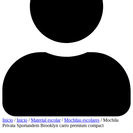
Inicio
/
Inicio
/
Material escolar
/
Mochilas escolares
/ Mochila
Privata Sportandem Brooklyn carro premium compact