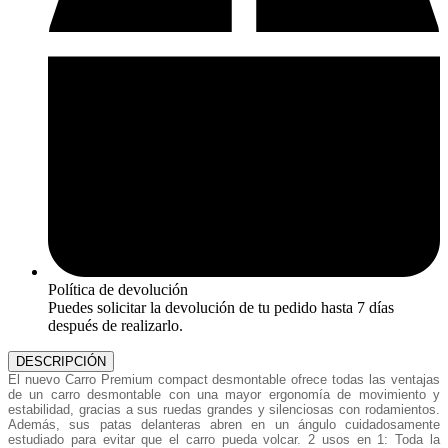
Política de devolución
Puedes solicitar la devolución de tu pedido hasta 7 días
después de realizarlo.
DESCRIPCIÓN
El nuevo Carro Premium compact desmontable ofrece todas las ventajas
de un carro desmontable con una mayor ergonomía de movimiento y
estabilidad, gracias a sus ruedas grandes y silenciosas con rodamientos.
Además, sus patas delanteras abren en un ángulo cuidadosamente
estudiado para evitar que el carro pueda volcar. 2 usos en 1: Toda la