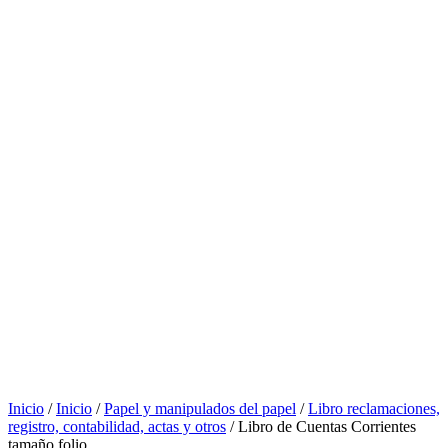
Inicio
/
Inicio
/
Papel y manipulados del papel
/
Libro reclamaciones,
registro, contabilidad, actas y otros
/ Libro de Cuentas Corrientes
tamaño folio