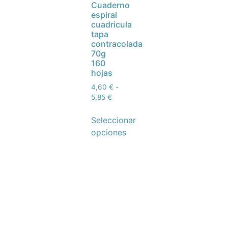
Cuaderno
espiral
cuadricula
tapa
contracolada
70g
160
hojas
4,60
€
-
5,85
€
Seleccionar
opciones