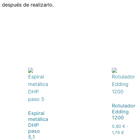
 después de realizarlo.
Rotulador
Edding
Espiral
1200
metálica
DHP
0,80
€
-
paso
1,79
€
5,1