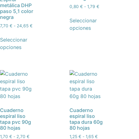
metálica DHP
0,80
€
-
1,79
€
paso 5,1 color
negra
Seleccionar
7,70
€
-
24,65
€
opciones
Seleccionar
opciones
Cuaderno
Cuaderno
espiral liso
espiral liso
tapa pvc 90g
tapa dura 60g
80 hojas
80 hojas
1,70
€
-
2,70
€
1,25
€
-
1,65
€